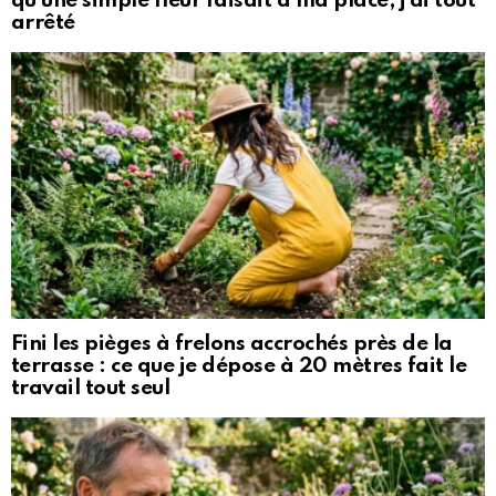
qu’une simple fleur faisait à ma place, j’ai tout
arrêté
Fini les pièges à frelons accrochés près de la
terrasse : ce que je dépose à 20 mètres fait le
travail tout seul