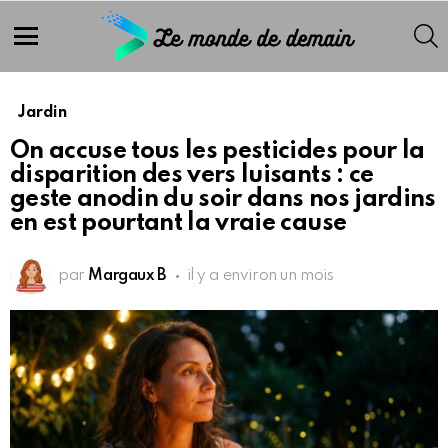
S
Menu
Jardin
On accuse tous les pesticides pour la
disparition des vers luisants : ce
geste anodin du soir dans nos jardins
en est pourtant la vraie cause
par
Margaux B
il y a environ un mois