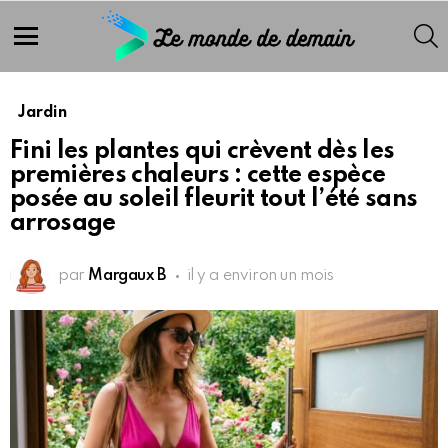
S
Menu
Jardin
Fini les plantes qui crèvent dès les
premières chaleurs : cette espèce
posée au soleil fleurit tout l’été sans
arrosage
par
Margaux B
il y a environ un mois