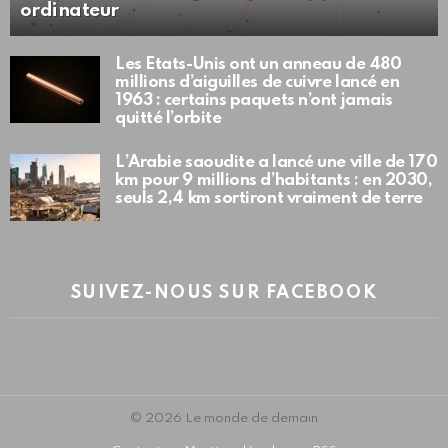
ordinateur
Les États-Unis ont un anneau de 480
millions d’aiguilles de cuivre lancé en
1963 : certains paquets n’ont jamais
quitté l’orbite
L’Arabie saoudite a lancé une ville de 170
km pour 9 millions d’habitants : en 2030,
seuls 2,4 km sortiront vraiment de terre
SUIVEZ-NOUS SUR FACEBOOK
© 2026 Le monde de demain