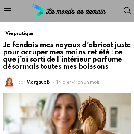
S
Menu
Vie pratique
Je fendais mes noyaux d’abricot juste
pour occuper mes mains cet été : ce
que j’ai sorti de l’intérieur parfume
désormais toutes mes boissons
par
Margaux B
il y a environ un mois