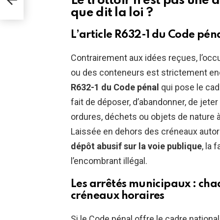
Le trottoir n’est pas une
que dit la loi ?
L’article R632-1 du Code pénal
Contrairement aux idées reçues, l’occ
ou des conteneurs est strictement encad
R632-1 du Code pénal
qui pose le cad
fait de déposer, d’abandonner, de jeter
ordures, déchets ou objets de nature à n
Laissée en dehors des créneaux auto
dépôt abusif sur la voie publique
, la 
l’encombrant illégal.
Les arrêtés municipaux : cha
créneaux horaires
Si le Code pénal offre le cadre national,