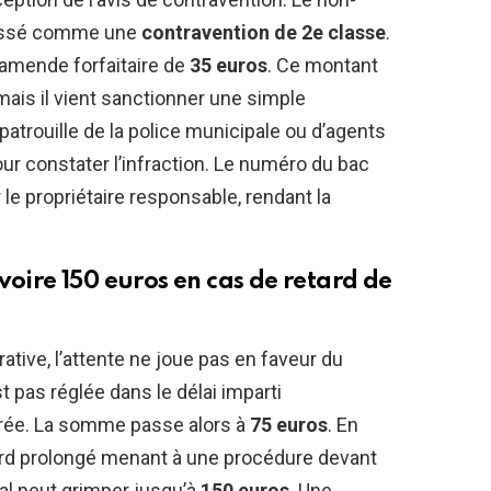
classé comme une
contravention de 2e classe
.
 amende forfaitaire de
35 euros
. Ce montant
ais il vient sanctionner une simple
 patrouille de la police municipale ou d’agents
ur constater l’infraction. Le numéro du bac
r le propriétaire responsable, rendant la
voire 150 euros en cas de retard de
tive, l’attente ne joue pas en faveur du
 pas réglée dans le délai imparti
orée. La somme passe alors à
75 euros
. En
ard prolongé menant à une procédure devant
mal peut grimper jusqu’à
150 euros
. Une