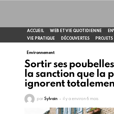
ACCUEIL
WEB ET VIE QUOTIDIENNE
EN
VIE PRATIQUE
DÉCOUVERTES
PROJETS
Environnement
Sortir ses poubell
la sanction que la 
ignorent totalemen
par
Sylvain
il y a environ 6 mois