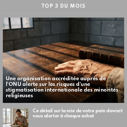
TOP 3 DU MOIS
Une organisation accréditée auprès de
l’ONU alerte sur les risques d’une
stigmatisation internationale des minorités
religieuses
Ce détail sur la mie de votre pain devrait
vous alerter à chaque achat