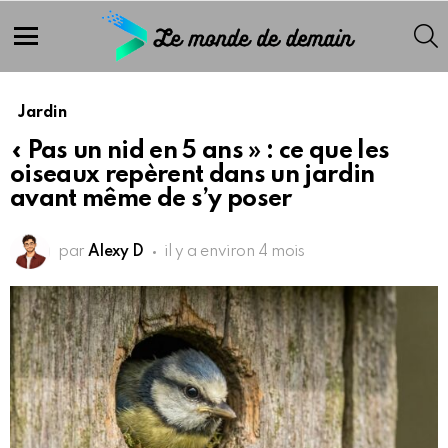
S
Menu
Jardin
« Pas un nid en 5 ans » : ce que les
oiseaux repèrent dans un jardin
avant même de s’y poser
par
Alexy D
il y a environ 4 mois