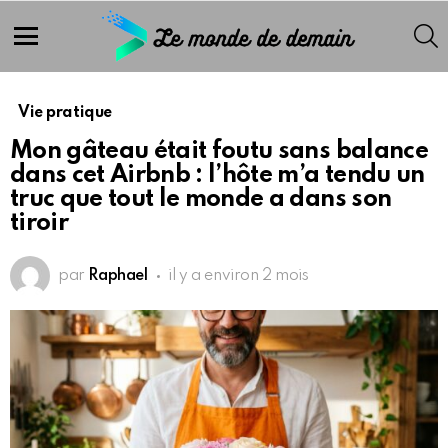
S
Menu
Vie pratique
Mon gâteau était foutu sans balance
dans cet Airbnb : l’hôte m’a tendu un
truc que tout le monde a dans son
tiroir
par
Raphael
il y a environ 2 mois