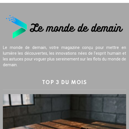
Le monde de demain, votre magazine conçu pour mettre en
lumière les découvertes, les innovations nées de l’esprit humain et
les astuces pour voguer plus sereinement sur les flots du monde de
demain.
TOP 3 DU MOIS