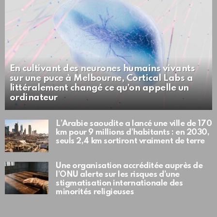
En cultivant des neurones humains vivants
sur une puce à Melbourne, Cortical Labs a
littéralement changé ce qu’on appelle un
ordinateur
L’Arabie saoudite a lancé une ville de 170
km pour 9 millions d’habitants : en 2030,
seuls 2,4 km sortiront vraiment de terre
Une organisation accréditée auprès de
l’ONU alerte sur les risques d’une
stigmatisation internationale des
minorités religieuses