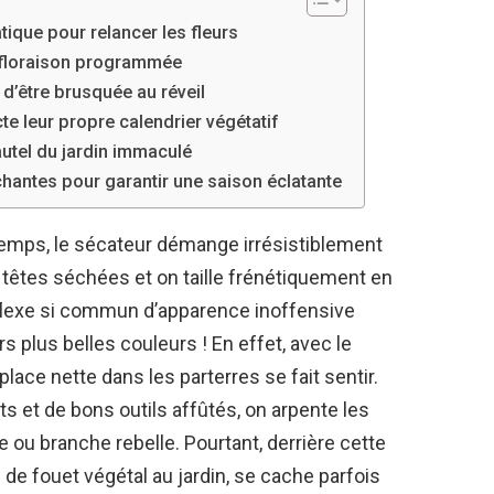
tique pour relancer les fleurs
à floraison programmée
d’être brusquée au réveil
cte leur propre calendrier végétatif
’autel du jardin immaculé
chantes pour garantir une saison éclatante
temps, le sécateur démange irrésistiblement
s têtes séchées et on taille frénétiquement en
éflexe si commun d’apparence inoffensive
s plus belles couleurs ! En effet, avec le
 place nette dans les parterres se fait sentir.
s et de bons outils affûtés, on arpente les
ie ou branche rebelle. Pourtant, derrière cette
p de fouet végétal au jardin, se cache parfois