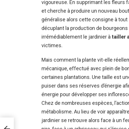
vigoureuse. En supprimant les fleurs 
et cherche à produire un nouveau bouto
généralise alors cette consigne à tout 
décuplant la production de bourgeons f
irrémédiablement le jardinier à
taille
victimes.
Mais comment la plante vit-elle réelle
mécanique, effectué avec plein de bon
certaines plantations. Une taille est un
puiser dans ses réserves d’énergie afin
énergie pour développer ses infloresc
Chez de nombreuses espèces, l’action 
métabolisme. Au lieu de voir apparaîtr
jardinier se retrouve alors face à un 
que
t
pire, face à un arbrisseau qui s’épuise