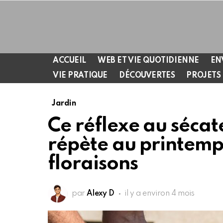
ACCUEIL
WEB ET VIE QUOTIDIENNE
EN
VIE PRATIQUE
DÉCOUVERTES
PROJETS
Jardin
Ce réflexe au sécat
répète au printemps
floraisons
par
Alexy D
il y a environ 4 mois