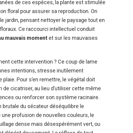
fanées de ces espèces, la plante est stimulée
n floral pour assurer sa reproduction. On
le jardin, pensant nettoyer le paysage tout en
loraux. Ce raccourci intellectuel conduit
r au mauvais moment
et sur les mauvaises
ment cette intervention ? Ce coup de lame
nes intentions, stresse inutilement
e plaie. Pour s’en remettre, le végétal doit
 de cicatriser, au lieu d’utiliser cette même
ences ou renforcer son système racinaire.
brutale du sécateur déséquilibre le
e une profusion de nouvelles couleurs, le
feuillage dense mais désespérément vert, ou
 et dépérit doucement. Le réflexe de tout