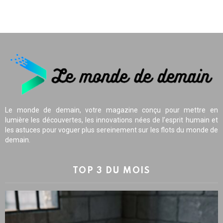
Le monde de demain, votre magazine conçu pour mettre en
lumière les découvertes, les innovations nées de l’esprit humain et
les astuces pour voguer plus sereinement sur les flots du monde de
demain.
TOP 3 DU MOIS