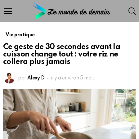
S
Menu
Vie pratique
Ce geste de 30 secondes avant la
cuisson change tout : votre riz ne
collera plus jamais
par
Alexy D
il y a environ 5 mois