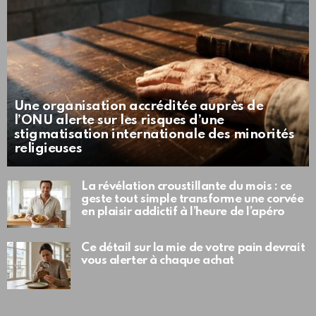
Une organisation accréditée auprès de
l’ONU alerte sur les risques d’une
stigmatisation internationale des minorités
religieuses
La révélation croustillante du mois : ce
geste tout simple transforme une corvée
en plaisir addictif à l’heure de l’apéro
Ce détail sur la mie de votre pain devrait
vous alerter à chaque achat